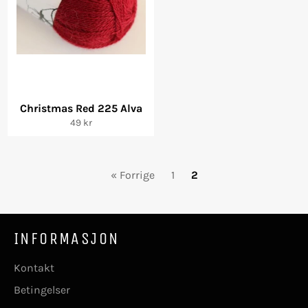
Christmas Red 225 Alva
Vanlig
49 kr
pris
« Forrige
1
2
INFORMASJON
Kontakt
Betingelser