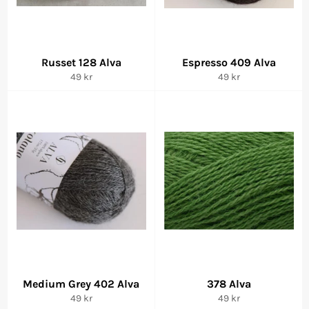
Russet 128 Alva
Espresso 409 Alva
Vanlig
Vanlig
49 kr
49 kr
pris
pris
Medium Grey 402 Alva
378 Alva
Vanlig
Vanlig
49 kr
49 kr