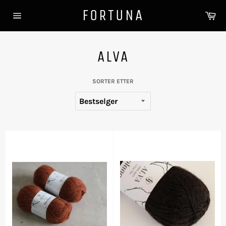
Gå
FORTUNA
Ha
videre
Sidenavigasjon
til
innholdet
ALVA
SORTER ETTER