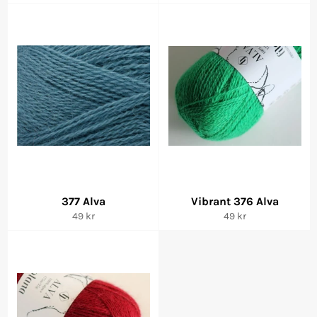
pris
pris
377 Alva
Vibrant 376 Alva
Vanlig
Vanlig
49 kr
49 kr
pris
pris