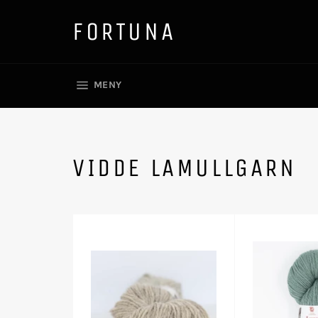
Gå
videre
FORTUNA
til
innholdet
SIDENAVIGASJON
MENY
VIDDE LAMULLGARN