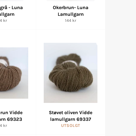
grå - Luna
Okerbrun- Luna
llgarn
Lamullgarn
nlig
Vanlig
4 kr
144 kr
is
pris
run Vidde
Støvet oliven Vidde
arn 69323
lamullgarn 69337
nlig
4 kr
UTSOLGT
is