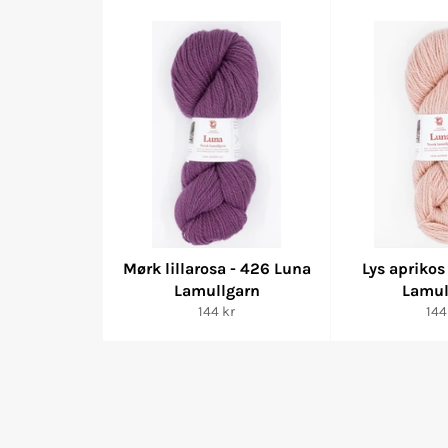
Mørk lillarosa - 426 Luna
Lys aprikos
Lamullgarn
Lamul
Vanlig
Van
144 kr
144
pris
pri