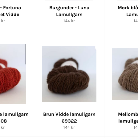
 - Fortuna
Burgunder - Luna
Mørk blå
et Vidde
Lamullgarn
Lamu
lig
Vanlig
Va
 kr
144 kr
14
pris
pr
e lamullgarn
Brun Vidde lamullgarn
Mellomb
308
69322
lamullg
lig
Vanlig
Va
 kr
144 kr
14
s
pris
pr