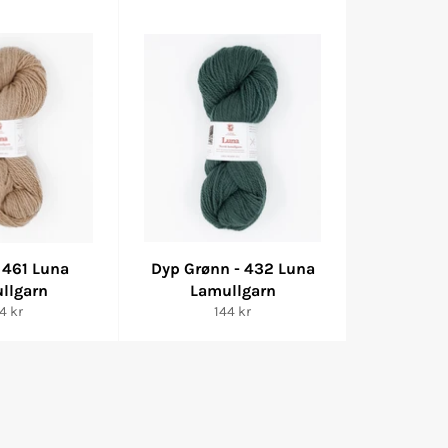
 461 Luna
Dyp Grønn - 432 Luna
llgarn
Lamullgarn
nlig
Vanlig
4 kr
144 kr
is
pris