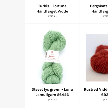
Turkis - Fortuna
Bergskatt
Håndfarget Vidde
Håndfarg
Vanlig
Van
270 kr
270
pris
pris
Støvet lys grønn - Luna
Rustrød Vidd
Lamullgarn 56446
69
Vanlig
Van
144 kr
144
pris
pri