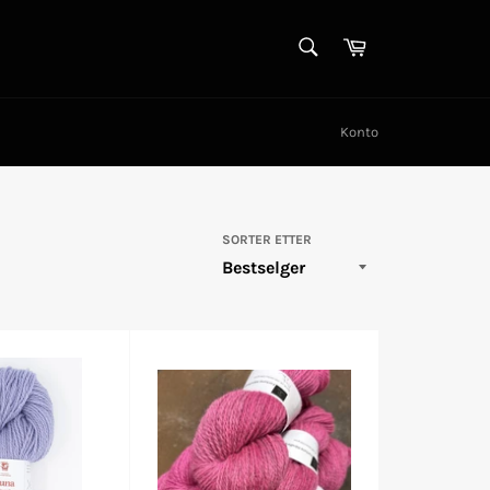
SØK
Handlekurv
Søk
Konto
SORTER ETTER