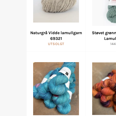
Naturgrå Vidde lamullgarn
Støvet grøn
69321
Lamul
Van
UTSOLGT
144
pri