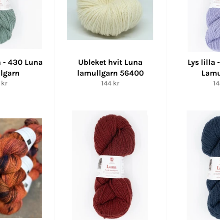
n - 430 Luna
Ubleket hvit Luna
Lys lilla
lgarn
lamullgarn 56400
Lamu
lig
Vanlig
Va
 kr
144 kr
14
s
pris
pr