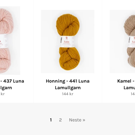
 - 437 Luna
Honning - 441 Luna
Kamel -
lgarn
Lamullgarn
Lamu
lig
Vanlig
Va
 kr
144 kr
14
s
pris
pr
1
2
Neste »