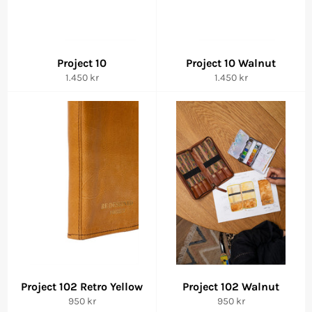
Project 10
Project 10 Walnut
Vanlig
Vanlig
1.450 kr
1.450 kr
pris
pris
Project 102 Retro Yellow
Project 102 Walnut
Vanlig
Vanlig
950 kr
950 kr