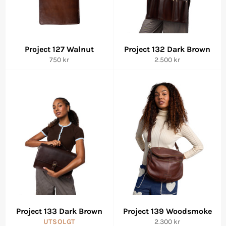
Project 127 Walnut
Project 132 Dark Brown
Vanlig
Vanlig
750 kr
2.500 kr
pris
pris
Project 133 Dark Brown
Project 139 Woodsmoke
Vanlig
UTSOLGT
2.300 kr