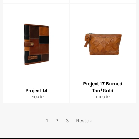
pris
Project 17 Burned
Project 14
Tan/Gold
Vanlig
Vanlig
1.500 kr
1.100 kr
pris
pris
1
2
3
Neste »