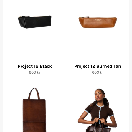
Project 12 Black
Project 12 Burned Tan
Vanlig
Vanlig
600 kr
600 kr
pris
pris