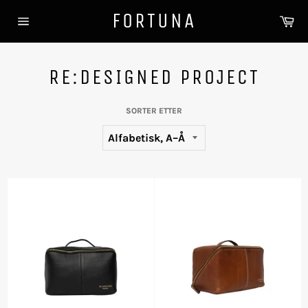
Gå
FORTUNA
Ha
videre
Sidenavigasjon
til
innholdet
RE:DESIGNED PROJECT
SORTER ETTER