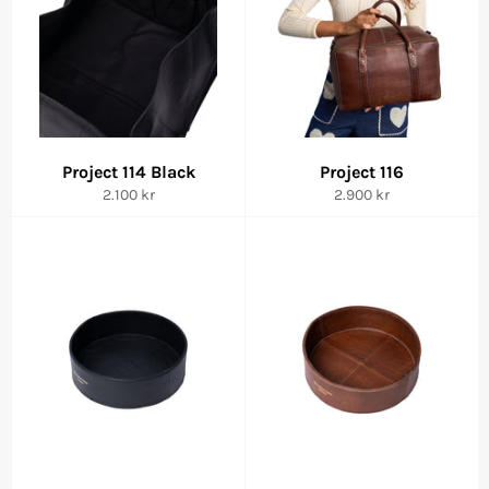
Project 114 Black
Project 116
Vanlig
Vanlig
2.100 kr
2.900 kr
pris
pris