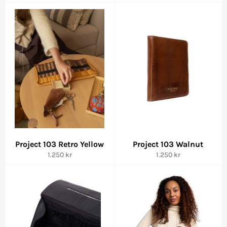
pris
pris
Project 103 Retro Yellow
Project 103 Walnut
Vanlig
Vanlig
1.250 kr
1.250 kr
pris
pris