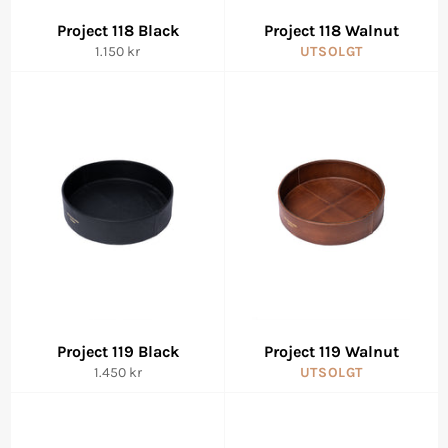
Project 118 Black
Project 118 Walnut
Vanlig
1.150 kr
UTSOLGT
pris
Project 119 Black
Project 119 Walnut
Vanlig
1.450 kr
UTSOLGT
pris