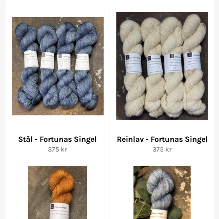
pris
pris
Stål - Fortunas Singel
Reinlav - Fortunas Singel
Vanlig
Vanlig
375 kr
375 kr
pris
pris