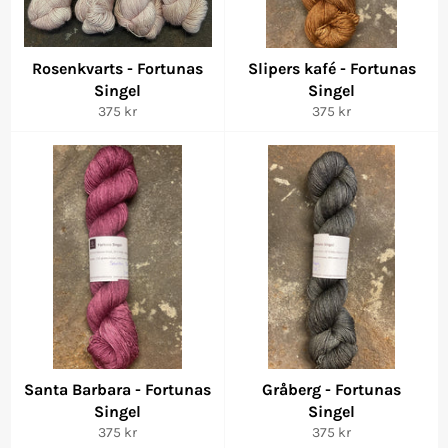
Rosenkvarts - Fortunas
Slipers kafé - Fortunas
Singel
Singel
Vanlig
Vanlig
375 kr
375 kr
pris
pris
Santa Barbara - Fortunas
Gråberg - Fortunas
Singel
Singel
Vanlig
Vanlig
375 kr
375 kr