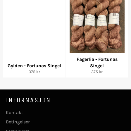
Fagerlia - Fortunas
Gylden - Fortunas Singel
Singel
Vanlig
Vanlig
375 kr
375 kr
pris
pris
INFORMASJON
Kontakt
Betingelser