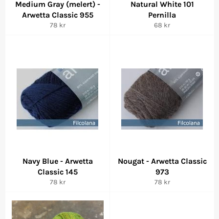
Medium Gray (melert) -
Natural White 101
Arwetta Classic 955
Pernilla
Vanlig
Vanlig
78 kr
68 kr
pris
pris
Navy Blue - Arwetta
Nougat - Arwetta Classic
Classic 145
973
Vanlig
Vanlig
78 kr
78 kr
pris
pris