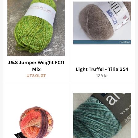
J&S Jumper Weight FC11
Mix
Light Truffel - Tilia 354
Vanlig
UTSOLGT
129 kr
pris