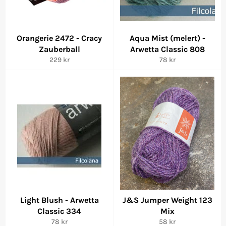
Orangerie 2472 - Cracy
Aqua Mist (melert) -
Zauberball
Arwetta Classic 808
Vanlig
Vanlig
229 kr
78 kr
pris
pris
Light Blush - Arwetta
J&S Jumper Weight 123
Classic 334
Mix
Vanlig
Vanlig
78 kr
58 kr