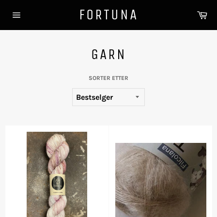
Gå
FORTUNA
Ha
videre
Sidenavigasjon
til
innholdet
GARN
SORTER ETTER