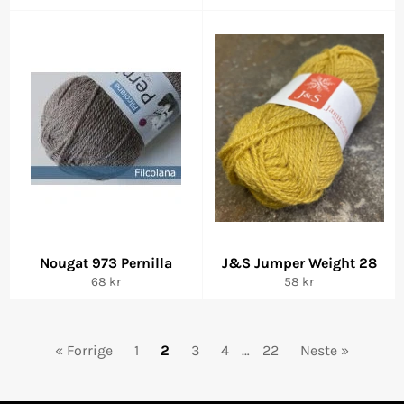
pris
pris
Nougat 973 Pernilla
J&S Jumper Weight 28
Vanlig
Vanlig
68 kr
58 kr
pris
pris
« Forrige
1
2
3
4
…
22
Neste »