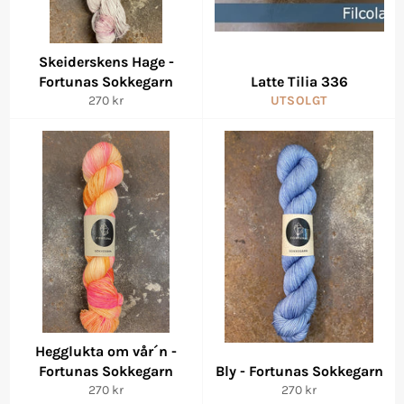
Skeiderskens Hage -
Fortunas Sokkegarn
Latte Tilia 336
Vanlig
270 kr
UTSOLGT
pris
Hegglukta om vår´n -
Fortunas Sokkegarn
Bly - Fortunas Sokkegarn
Vanlig
Vanlig
270 kr
270 kr