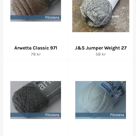
Arwetta Classic 971
J&S Jumper Weight 27
Vanlig
Vanlig
78 kr
58 kr
pris
pris