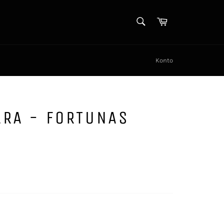
SØK
Handlekurv
Søk
Konto
ARA - FORTUNAS