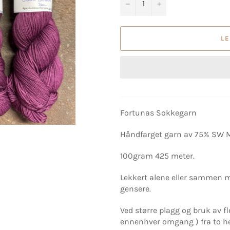
−
+
L
Fortunas Sokkegarn
Håndfarget garn av 75% SW 
100gram 425 meter.
Lekkert alene eller sammen m
gensere.
Ved større plagg og bruk av fl
ennenhver omgang ) fra to he