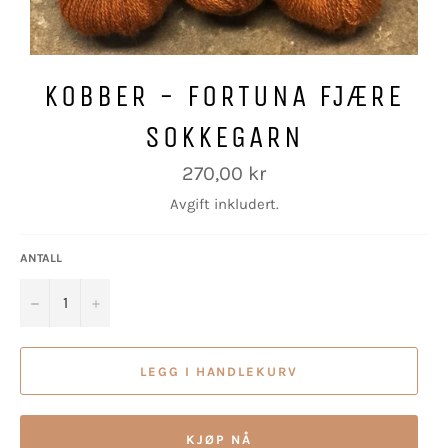
KOBBER - FORTUNA FJÆRE
SOKKEGARN
Vanlig
270,00 kr
pris
Avgift inkludert.
ANTALL
−
+
LEGG I HANDLEKURV
KJØP NÅ