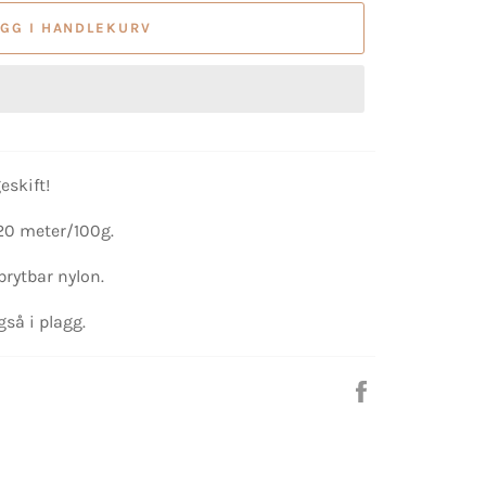
EGG I HANDLEKURV
eskift!
420 meter/100g.
brytbar nylon.
gså i plagg.
Del
på
Facebook