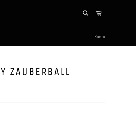
SØK
Handlekurv
Søk
Konto
Y ZAUBERBALL