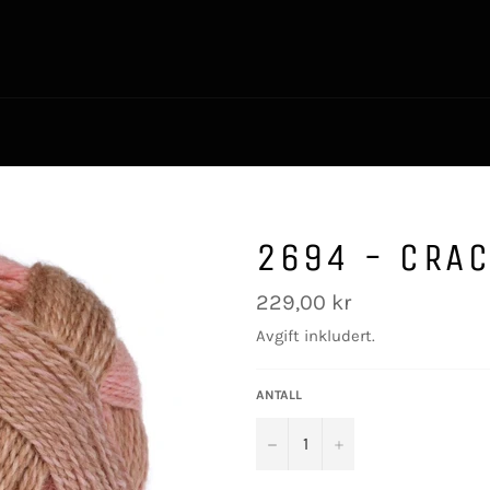
2694 - CRAC
Vanlig
229,00 kr
pris
Avgift inkludert.
ANTALL
−
+