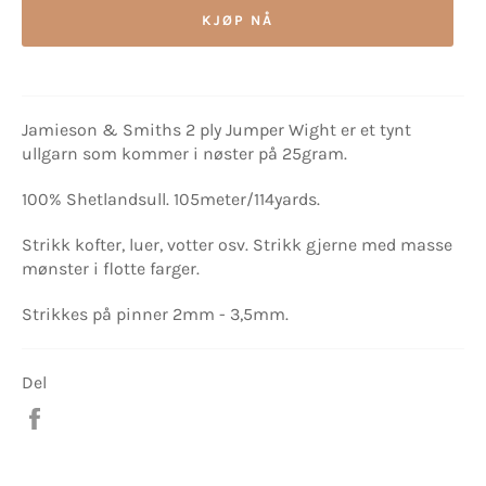
KJØP NÅ
Jamieson & Smiths 2 ply Jumper Wight er et tynt
ullgarn som kommer i nøster på 25gram.
100% Shetlandsull. 105meter/114yards.
Strikk kofter, luer, votter osv. Strikk gjerne med masse
mønster i flotte farger.
Strikkes på pinner 2mm - 3,5mm.
Del
Del
på
Facebook