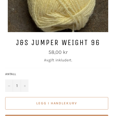
J&S JUMPER WEIGHT 96
Vanlig
58,00 kr
pris
Avgift inkludert.
ANTALL
−
+
LEGG I HANDLEKURV