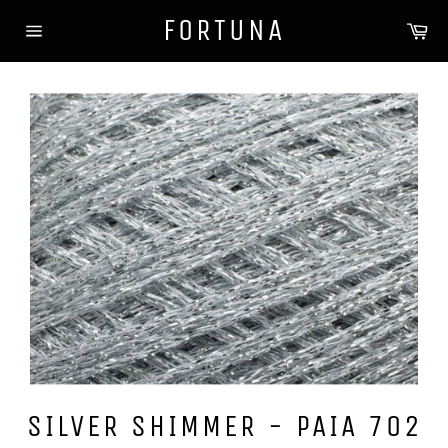
Gå
FORTUNA
Ha
videre
Sidenavigasjon
til
innholdet
SILVER SHIMMER - PAIA 702