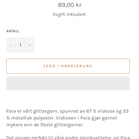
Vanlig
89,00 kr
pris
Avgift inkludert.
ANTALL
−
+
LEGG I HANDLEKURV
Paia er vårt glittergarn, spunnet av 67 % viskose og 33
% metallisk polyester. Viskosen i Paia gjør garnet
mykere enn de fleste glittergarner.
Det passer perfekt til våre andre garnkvaliteter, og Paia