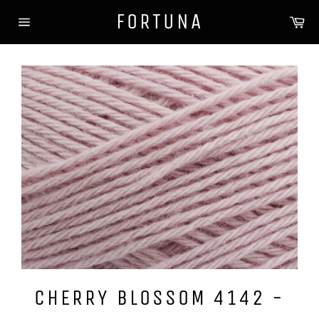
Gå
FORTUNA
Ha
videre
Sidenavigasjon
til
innholdet
CHERRY BLOSSOM 4142 -