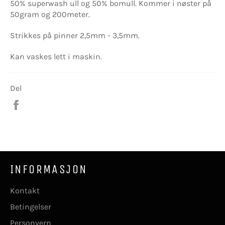
50% superwash ull og 50% bomull. Kommer i nøster på
50gram og 200meter.
Strikkes på pinner 2,5mm - 3,5mm.
Kan vaskes lett i maskin.
Del
Del
på
Facebook
INFORMASJON
Kontakt
Betingelser
Personvern