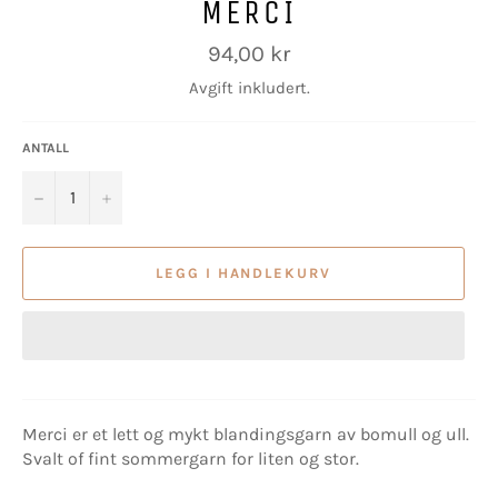
MERCI
Vanlig
94,00 kr
pris
Avgift inkludert.
ANTALL
−
+
LEGG I HANDLEKURV
Merci er et lett og mykt blandingsgarn av bomull og ull.
Svalt of fint sommergarn for liten og stor.