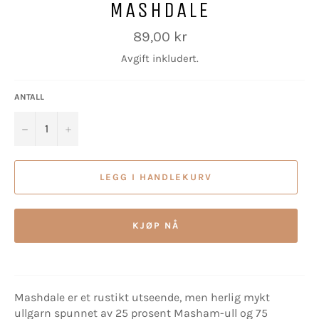
MASHDALE
Vanlig
89,00 kr
pris
Avgift inkludert.
ANTALL
−
+
LEGG I HANDLEKURV
KJØP NÅ
Mashdale er et rustikt utseende, men herlig mykt
ullgarn spunnet av 25 prosent Masham-ull og 75