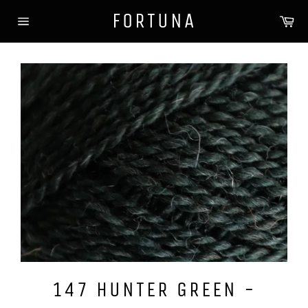
Gå
FORTUNA
Ha
videre
Sidenavigasjon
til
innholdet
147 HUNTER GREEN -