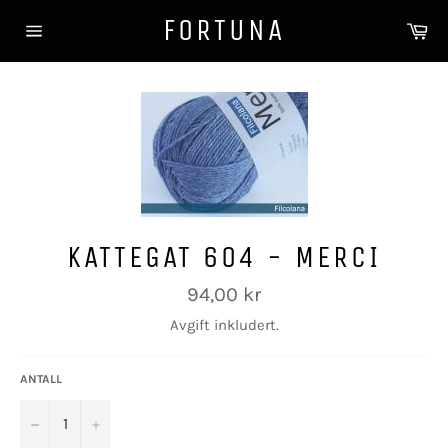
Gå
FORTUNA
Ha
videre
Sidenavigasjon
til
innholdet
KATTEGAT 604 - MERCI
Vanlig
94,00 kr
pris
Avgift inkludert.
ANTALL
−
+