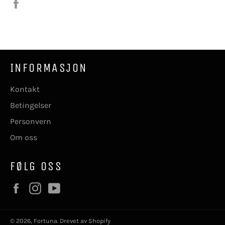
Del
på
Facebook
INFORMASJON
Kontakt
Betingelser
Personvern
Om oss
FØLG OSS
Facebook
Instagram
YouTube
© 2026,
Fortuna
. Drevet av Shopify