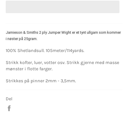
Jamieson & Smiths 2 ply Jumper Wight er et tynt ullgarn som kommer
i nøster på 25gram.
100% Shetlandsull. 105meter/114yards.
Strikk kofter, luer, votter osv. Strikk gjerne med masse
mønster i flotte farger.
Strikkes på pinner 2mm - 3,5mm.
Del
Del
på
Facebook