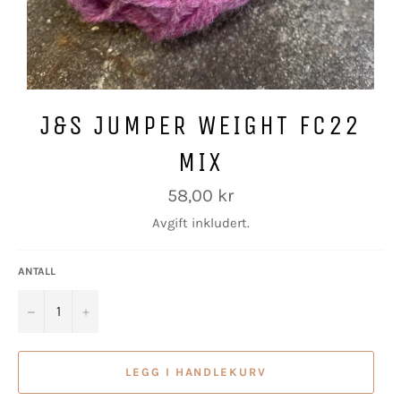
J&S JUMPER WEIGHT FC22
MIX
Vanlig
58,00 kr
pris
Avgift inkludert.
ANTALL
−
+
LEGG I HANDLEKURV