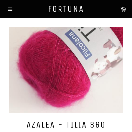
Gå
FORTUNA
Ha
videre
Sidenavigasjon
til
innholdet
AZALEA - TILIA 360