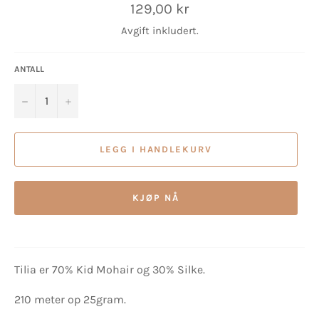
Vanlig
129,00 kr
pris
Avgift inkludert.
ANTALL
−
+
LEGG I HANDLEKURV
KJØP NÅ
Tilia er 70% Kid Mohair og 30% Silke.
210 meter op 25gram.