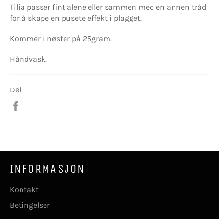
Tilia passer fint alene eller sammen med en annen tråd
for å skape en pusete effekt i plagget.
Kommer i nøster på 25gram.
Håndvask.
Del
Del
på
Facebook
INFORMASJON
Kontakt
Betingelser