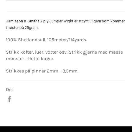
Jamieson & Smiths 2 ply Jumper Wight er et tynt ullgarn som kommer
i nøster på 25gram.
100% Shetlandsull. 105meter/114yards.
Strikk kofter, luer, votter osv. Strikk gjerne med masse
mønster i flotte farger.
Strikkes på pinner 2mm - 3,5mm.
Del
Del
på
Facebook