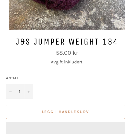
J&S JUMPER WEIGHT 134
Vanlig
58,00 kr
pris
Avgift inkludert.
ANTALL
−
+
LEGG I HANDLEKURV