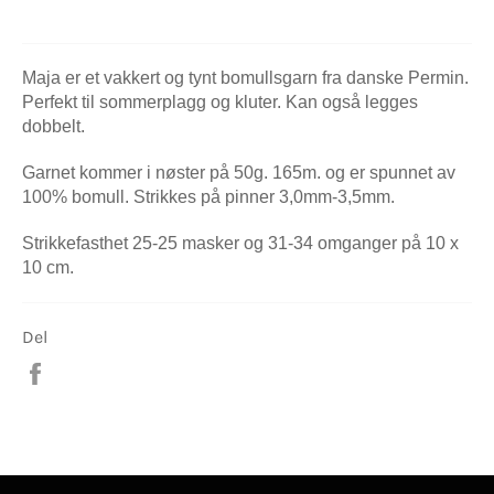
Maja er et vakkert og tynt bomullsgarn fra danske Permin.
Perfekt til sommerplagg og kluter. Kan også legges
dobbelt.
Garnet kommer i nøster på 50g. 165m. og er spunnet av
100% bomull. Strikkes på pinner 3,0mm-3,5mm.
Strikkefasthet 25-25 masker og 31-34 omganger på 10 x
10 cm.
Del
Del
på
Facebook