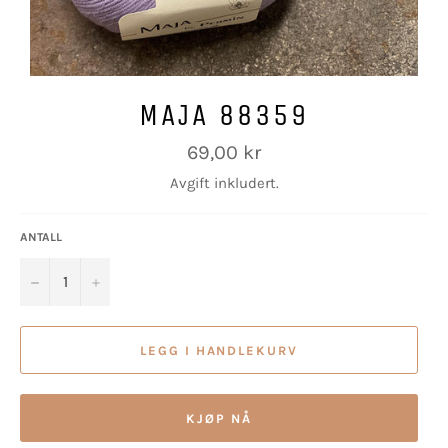
MAJA 88359
Vanlig
69,00 kr
pris
Avgift inkludert.
ANTALL
−
+
LEGG I HANDLEKURV
KJØP NÅ