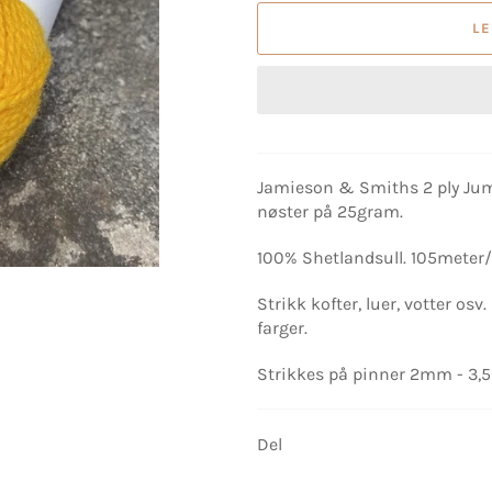
L
Jamieson & Smiths 2 ply Jum
nøster på 25gram.
100% Shetlandsull. 105meter/
Strikk kofter, luer, votter os
farger.
Strikkes på pinner 2mm - 3
Del