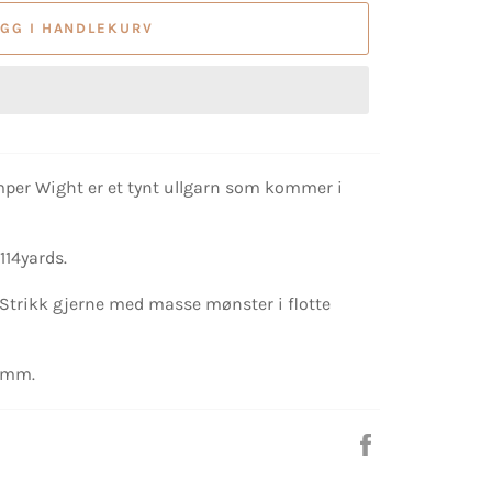
EGG I HANDLEKURV
per Wight er et tynt ullgarn som kommer i
114yards.
v. Strikk gjerne med masse mønster i flotte
,5mm.
Del
på
Facebook