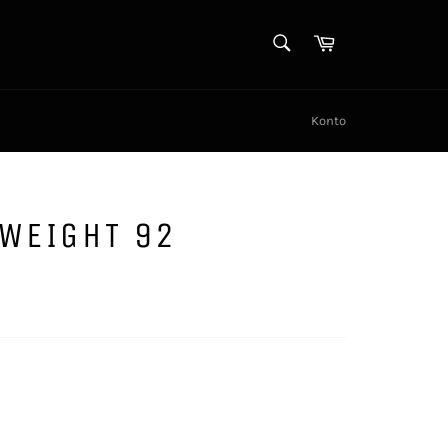
SØK
Handlekurv
Søk
Konto
 WEIGHT 92