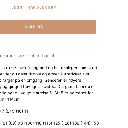
LEGG I HANDLEKURV
KJØP NÅ
kommer som nedlastbar fil.
strikkes ovenfra og ned og har økninger i mønstret
r, før du deler til bole og ermer. Du strikker aldri
 farger på en omgang. Genseren er høyere i
g og gir god bevegelsesvidde. Det gjør at om du er
de bør du velge størrelse 5. Str 5 er beregnet for
cm- 114cm.
) 7 (8) 9 (10) 11
: 81 (89) 93 (100) 110 (115) 125 (128) 138 (144) 153