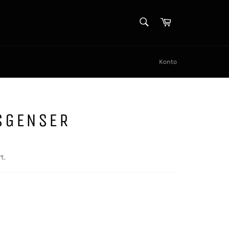
SØK
Handlekurv
Søk
Konto
SGENSER
t.