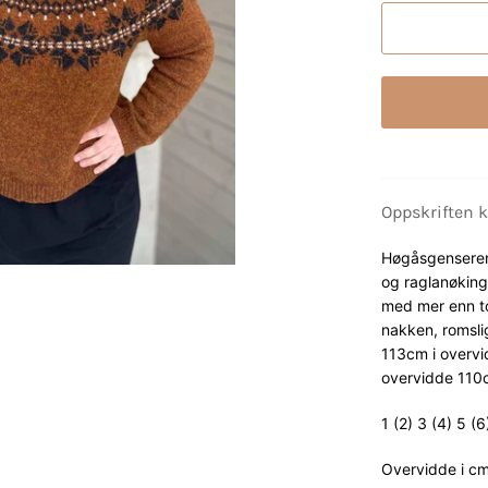
Oppskriften 
Høgåsgenseren 
og raglanøkinge
med mer enn to
nakken, romsli
113cm i overvid
overvidde 110
1 (2) 3 (4) 5 (6
Overvidde i cm