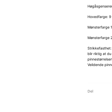
Høgåsgenseren
Hovedfarge: 9 (
Mønsterfarge 1: 
Mønsterfarge 2: 
Strikkefasthet:
blir riktig at 
pinnestørrelsen
Veildende pin
Del