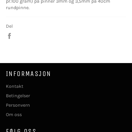
pr.100 gram) på pinner 3mm og 3,5mm på 40cm
rundpinne.
Del
Del
på
Facebook
INFORMASJON
Kontakt
Betingelser
Personvern
Om oss
FØLG OSS