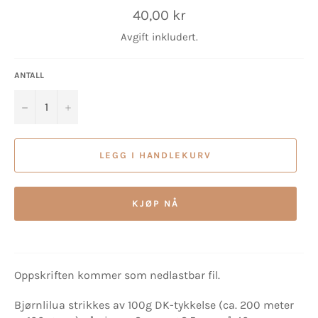
Vanlig
40,00 kr
pris
Avgift inkludert.
ANTALL
−
+
LEGG I HANDLEKURV
KJØP NÅ
Oppskriften kommer som nedlastbar fil.
Bjørnlilua strikkes av 100g DK-tykkelse (ca. 200 meter