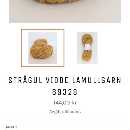
STRÅGUL VIDDE LAMULLGARN
69328
Vanlig
144,00 kr
pris
Avgift inkludert.
ANTALL