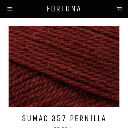
Gå
FORTUNA
Ha
videre
Sidenavigasjon
til
innholdet
SUMAC 357 PERNILLA