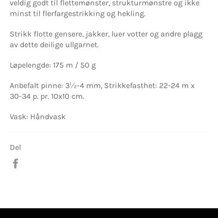
veldig godt til flettemønster, strukturmønstre og ikke
minst til flerfargestrikking og hekling.
Strikk flotte gensere, jakker, luer votter og andre plagg
av dette deilige ullgarnet.
Løpelengde: 175 m / 50 g
Anbefalt pinne: 3½-4 mm, Strikkefasthet: 22-24 m x
30-34 p. pr. 10x10 cm.
Vask: Håndvask
Del
Del
på
Facebook