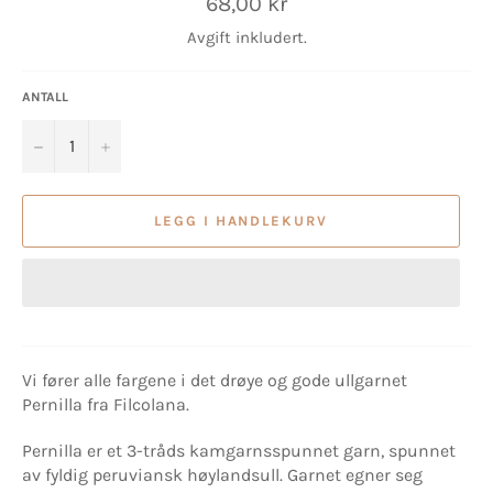
Vanlig
68,00 kr
pris
Avgift inkludert.
ANTALL
−
+
LEGG I HANDLEKURV
Vi fører alle fargene i det drøye og gode ullgarnet
Pernilla fra Filcolana.
Pernilla er et 3-tråds kamgarnsspunnet garn, spunnet
av fyldig peruviansk høylandsull. Garnet egner seg