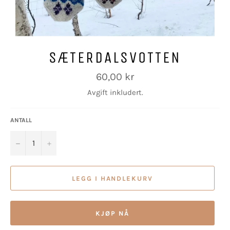
SÆTERDALSVOTTEN
Vanlig
60,00 kr
pris
Avgift inkludert.
ANTALL
−
+
LEGG I HANDLEKURV
KJØP NÅ