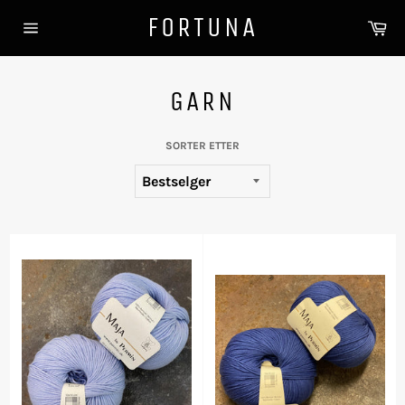
Gå
FORTUNA
Ha
videre
Sidenavigasjon
til
innholdet
GARN
SORTER ETTER