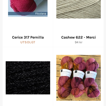
Cerice 317 Pernilla
Cashew 622 - Merci
Vanlig
UTSOLGT
94 kr
pris