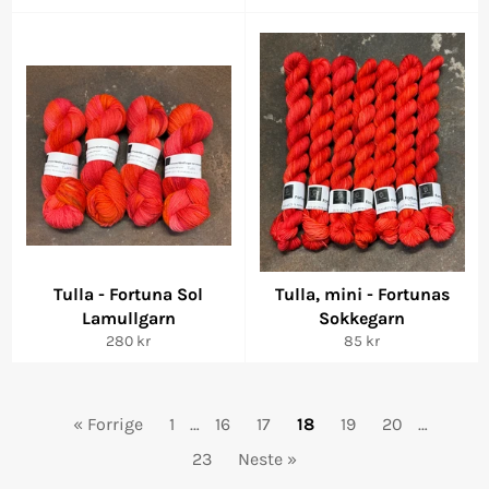
pris
pris
Tulla - Fortuna Sol
Tulla, mini - Fortunas
Lamullgarn
Sokkegarn
Vanlig
Vanlig
280 kr
85 kr
pris
pris
« Forrige
1
…
16
17
18
19
20
…
23
Neste »