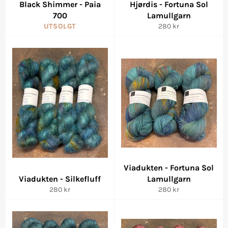
Black Shimmer - Paia
Hjørdis - Fortuna Sol
700
Lamullgarn
Vanlig
UTSOLGT
280 kr
pris
Viadukten - Fortuna Sol
Viadukten - Silkefluff
Lamullgarn
Vanlig
Vanlig
280 kr
280 kr
pris
pris