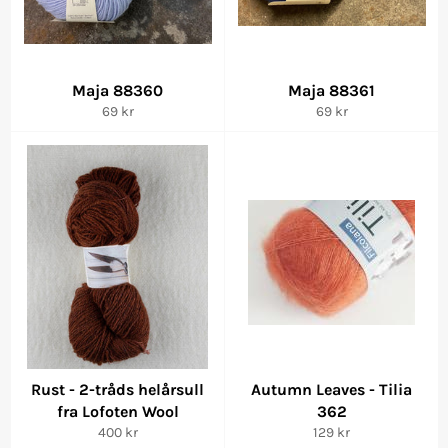
Maja 88360
Maja 88361
Vanlig
Vanlig
69 kr
69 kr
pris
pris
Rust - 2-tråds helårsull
Autumn Leaves - Tilia
fra Lofoten Wool
362
Vanlig
Vanlig
400 kr
129 kr