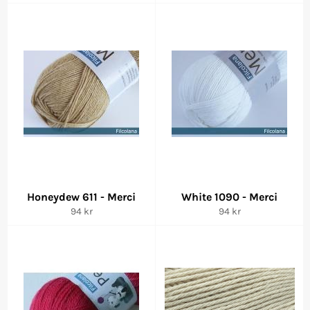
pris
pris
Honeydew 611 - Merci
White 1090 - Merci
Vanlig
Vanlig
94 kr
94 kr
pris
pris